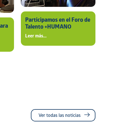
Participamos en el Foro de
para
Talento +HUMANO
Leer más...
Ver todas las noticias