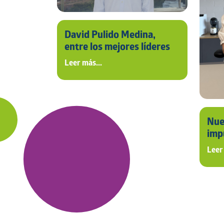
David Pulido Medina,
entre los mejores líderes
de marketing del país
Leer más...
Nue
imp
sos
Leer