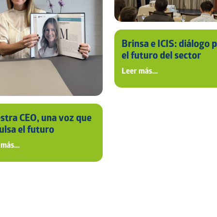
Brinsa e ICIS: diálogo 
el futuro del sector
Leer más...
stra CEO, una voz que
ulsa el futuro
tenible de Colombia
 más...