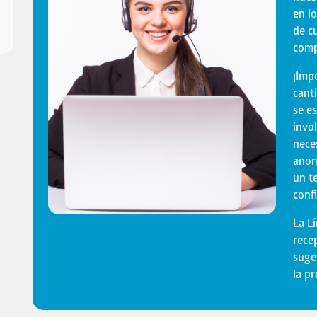
en l
de c
comp
¡Imp
cant
se e
invo
neces
anon
un te
conf
La Lí
rece
suge
la pr