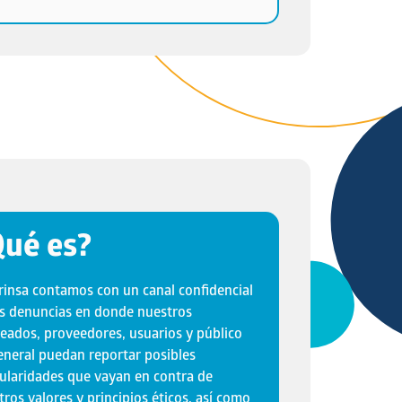
Qué es?
rinsa contamos con un canal confidencial
as denuncias en donde nuestros
eados, proveedores, usuarios y público
eneral puedan reportar posibles
gularidades que vayan en contra de
tros valores y principios éticos, así como