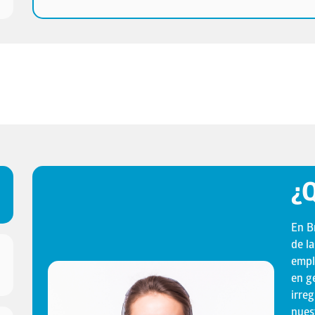
¿
En B
de l
empl
en g
irre
nues